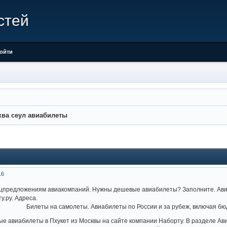
стей
ойти
ва сеул авиабилеты
16
цпредложениям авиакомпаний. Нужны дешевые авиабилеты? Заполните. Авиако
у.ру. Адреса.
Билеты на самолеты. Авиабилеты по России и за рубеж, включая б
е авиабилеты в Пхукет из Москвы на сайте компании Наборту. В разделе А