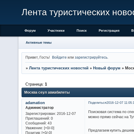
Лента туристических ново
Форум
Участники
Поиск
Регистрация
В
Активные темы
Привет, Гость!
Войдите
или
зарегистрируйтесь
.
»
Лента туристических новостей
»
Новый форум
»
Моск
Страница:
1
Москва сеул авиабилеты
adamation
Поделиться
2016-12-07 11:05:
Администратор
Поисковая система по спе
Зарегистрирован
: 2016-12-07
можно прямо сейчас на Тут
Приглашений:
0
Сообщений:
43
Уважение:
[+0/-0]
Предлагаем купить дешевы
Позитив:
[+0/-0]