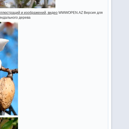
иллюстраций и изображений, видео
WWWOPEN.AZ Версия для
миндального дерева