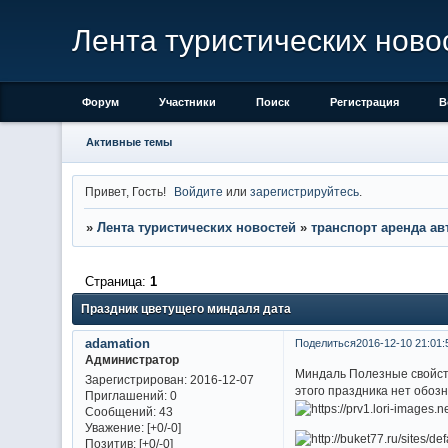
Лента туристических ново
Форум
Участники
Поиск
Регистрация
В
Активные темы
Привет, Гость!
Войдите
или
зарегистрируйтесь
.
»
Лента туристических новостей
»
транспорт аренда а
Страница:
1
Праздник цветущего миндаля дата
adamation
Поделиться
2016-12-10 21:01:
Администратор
Миндаль Полезные свойств
Зарегистрирован
: 2016-12-07
этого праздника нет обоз
Приглашений:
0
Сообщений:
43
Уважение:
[+0/-0]
Позитив:
[+0/-0]