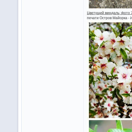
Цветущий миндаль; фото 7
печати Oстров Майоркa - 