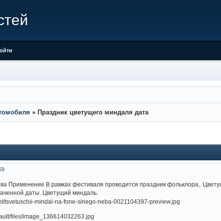
стей
ойти
втомобиля
»
Праздник цветущего миндаля дата
59
а Применение В рамках фестиваля проводится праздник фольклора,. Цветущи
наченной даты. Цветущий миндаль.