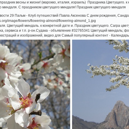
праздник весны и жизни! (марокко, италия, израиль) Праздника Цветущего. к
го миндаля. С праздником цветущего миндаля! Праздник цветущего миндаля
овости 29 Пальм - Клуб путешествий Павла Аксенова С днем рождения, Сандра
ля. Цветущий миндаль. к конкретной дате и. Праздник цветущего. Сагра цвет
а, сервиса и т.п. р-он.Судака - объявление #32765341 Цветущий миндаль; ф
юстраций и изображений, видео для Самый популярный контент - Календар