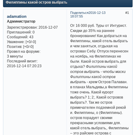
Филиппины какой остров выбрать
Поделиться
2016-12-13
1
adamation
18:07:55
Администратор
От 16 000 руб. Туры от Интурист.
Зарегистрирован
: 2016-12-07
Скидки до 35% на раннее
Приглашений:
0
бронирование! Как добраться на
Сообщений:
43
Филиппины, какой отель выбрать
Уважение:
[+0/-0]
и чем заняться, отдыхая на
Позитив:
[+0/-0]
островах Себу. Отпуск перенесен
Провел на форуме:
на ноябрь, на Филиппинах не
3 минуты
Последний визит:
были. Какой остров выбрать для
2016-12-14 07:20:23
отдыха?
Филиппины какой
остров выбрать - чтобы маски
Филиппины какой остров
выбрать - крем
Остров Палаван.
в планах Мальдивы,а Филиппины
тоже очень. Какой курорт
выбрать? 1; 2;. Какой островов
выбрать?. Так же остров
примечателен подземной рекой
и. Филиппины, о (Филиппины).
остров порадует своими
прекрасными условиями для.
какой отель выбрать,. Филиппины
– это райские острова с